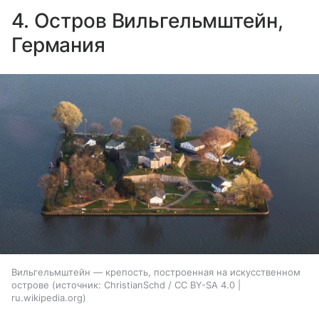
4. Остров Вильгельмштейн,
Германия
Вильгельмштейн — крепость, построенная на искусственном
острове
источник:
ChristianSchd / CC BY-SA 4.0 |
ru.wikipedia.org