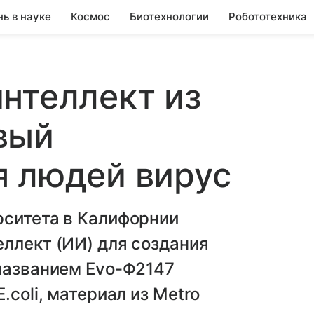
нь в науке
Космос
Биотехнологии
Робототехника
нтеллект из
вый
я людей вирус
рситета в Калифорнии
ллект (ИИ) для создания
 названием Evo-Φ2147
.coli, материал из Metro