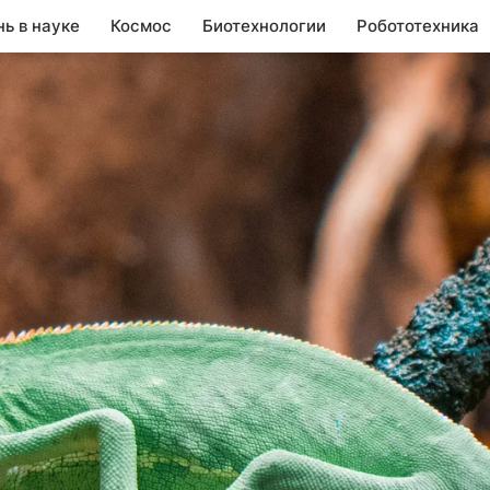
нь в науке
Космос
Биотехнологии
Робототехника