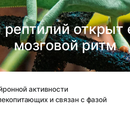
 и рептилий открыт
мозговой ритм
ейронной активности
лекопитающих и связан с фазой