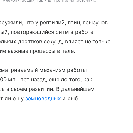
ля млекопитающих, так и для рептилий
источник:
ужили, что у рептилий, птиц, грызунов
ый, повторяющийся ритм в работе
льких десятков секунд, влияет не только
гие важные процессы в теле.
ссматриваемый механизм работы
0 млн лет назад, еще до того, как
ь в своем развитии. В дальнейшем
т ли он у
земноводных
и рыб.