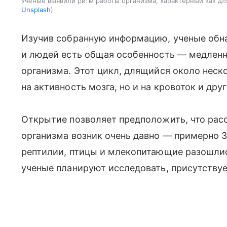
Ученые выявили ритм работы организма, характерный как д
Unsplash
Изучив собранную информацию, ученые обнар
и людей есть общая особенность — медленн
организма. Этот цикл, длящийся около неско
на активность мозга, но и на кровоток и дру
Открытие позволяет предположить, что ра
организма возник очень давно — примерно 30
рептилии, птицы и млекопитающие разошлис
ученые планируют исследовать, присутствуе