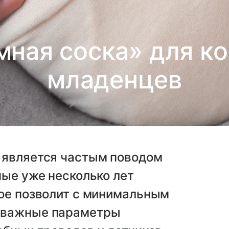
мная соска» для к
младенцев
 является частым поводом
ные уже несколько лет
рое позволит с минимальным
 важные параметры