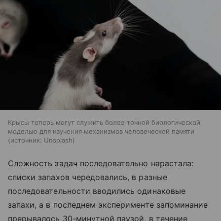
Крысы теперь могут служить более точной биологической
моделью для изучения механизмов человеческой памяти
источник:
Unsplash
Сложность задач последовательно нарастала:
списки запахов чередовались, в разные
последовательности вводились одинаковые
запахи, а в последнем эксперименте запоминание
прерывалось 30-минутной паузой, в течение