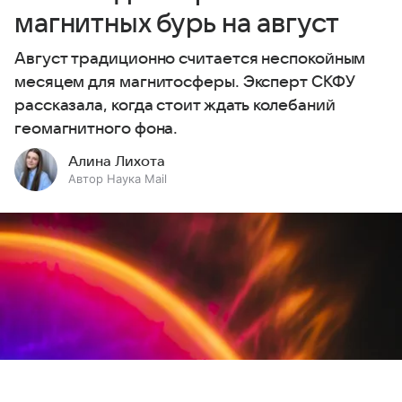
магнитных бурь на август
Август традиционно считается неспокойным
месяцем для магнитосферы. Эксперт СКФУ
рассказала, когда стоит ждать колебаний
геомагнитного фона.
Алина Лихота
Автор Наука Mail
Выберите комментарий
Выберите комментарий
Выберите комментарий