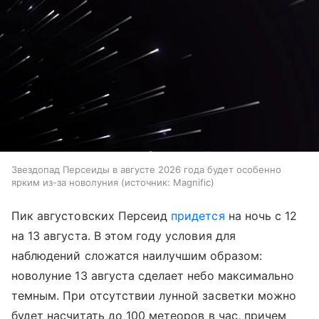
Звездопад Персеиды в августе 2026 года будет особенно
ярким из-за новолуния
источник:
Magnific
Пик августовских Персеид
придется
на ночь с 12
на 13 августа. В этом году условия для
наблюдений сложатся наилучшим образом:
новолуние 13 августа сделает небо максимально
темным. При отсутствии лунной засветки можно
будет насчитать до 100 метеоров в час, причем