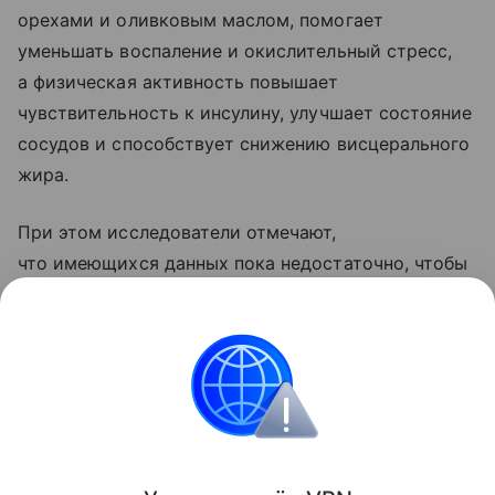
орехами и оливковым маслом, помогает
уменьшать воспаление и окислительный стресс,
а физическая активность повышает
чувствительность к инсулину, улучшает состояние
сосудов и способствует снижению висцерального
жира.
При этом исследователи отмечают,
что имеющихся данных пока недостаточно, чтобы
утверждать, что совместное применение диеты
и тренировок дает значительно больший эффект,
чем каждый из этих методов по отдельности.
Сердце
Поделиться