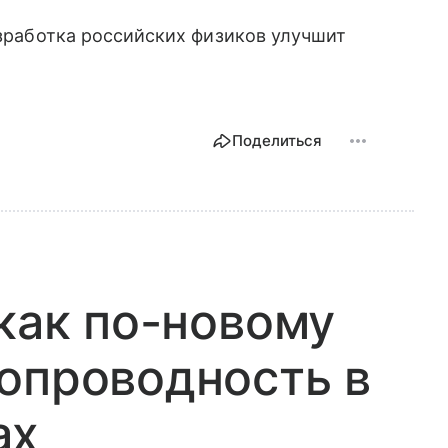
азработка российских физиков улучшит
Поделиться
 как по-новому
опроводность в
ах