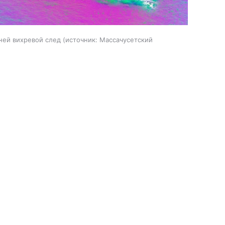
 ней вихревой след
источник:
Массачусетский