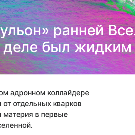
ульон» ранней Все
деле был жидким
ом адронном коллайдере
 от отдельных кварков
я материя в первые
селенной.