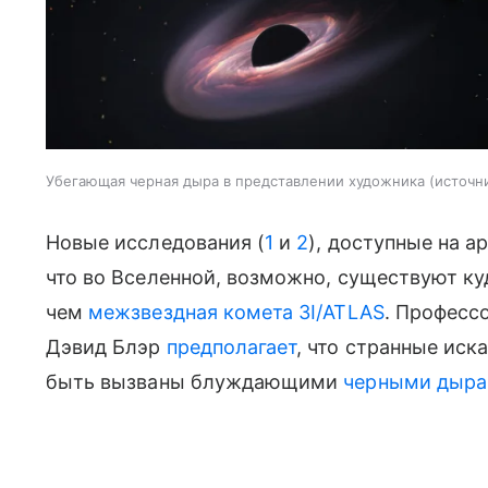
Убегающая черная дыра в представлении художника
источн
Новые исследования (
1
и
2
), доступные на а
что во Вселенной, возможно, существуют ку
чем
межзвездная комета 3I/ATLAS
. Професс
Дэвид Блэр
предполагает
, что странные иск
быть вызваны блуждающими
черными дыр