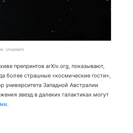
ик:
Unsplash
рхиве препринтов arXiv.org, показывают,
да более страшные «космические гости»,
ор университета Западной Австралии
ажения звезд в далеких галактиках могут
ами
.