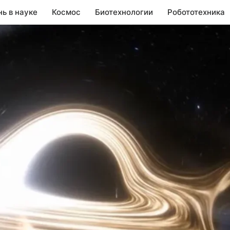
нь в науке
Космос
Биотехнологии
Робототехника