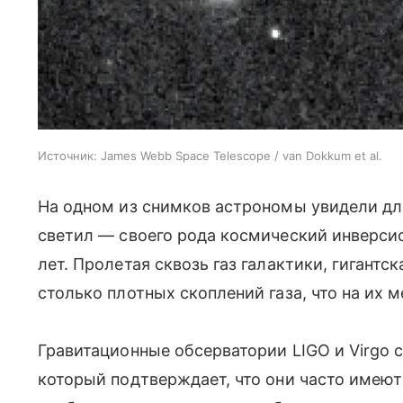
Источник:
James Webb Space Telescope / van Dokkum et al.
На одном из снимков астрономы увидели дл
светил — своего рода космический инверсио
лет. Пролетая сквозь газ галактики, гигантс
столько плотных скоплений газа, что на их 
Гравитационные обсерватории LIGO и Virgo
который подтверждает, что они часто имею