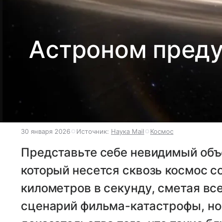
Астроном пред
30 января 2026
Источник:
Наука Mail
Космос
Представьте себе невидимый объ
который несется сквозь космос с
километров в секунду, сметая все
сценарий фильма-катастрофы, н