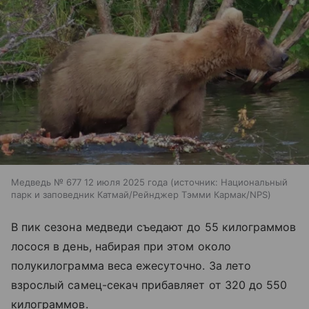
Медведь № 677 12 июля 2025 года
источник:
Национальный
парк и заповедник Катмай/Рейнджер Тэмми Кармак/NPS
В пик сезона медведи съедают до 55 килограммов
лосося в день, набирая при этом около
полукилограмма веса ежесуточно. За лето
взрослый самец-секач прибавляет от 320 до 550
килограммов.