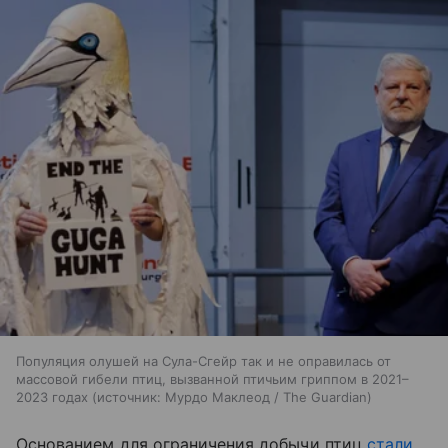
Популяция олушей на Сула-Сгейр так и не оправилась от
массовой гибели птиц, вызванной птичьим гриппом в 2021–
2023 годах
источник:
Мурдо Маклеод / The Guardian
Основанием для ограничения добычи птиц
стали