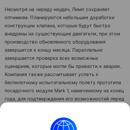
Несмотря на череду неудач, Лимп сохраняет
оптимизм. Планируются небольшие доработки
конструкции клапана, которые будут быстро
внедрены на существующие двигатели, при этом
производство обновленного оборудования
завершится к концу месяца. Параллельно
завершается проверка всех возможных
сценариев, которые могли бы привести к аварии.
Компания также рассчитывает успеть к
беспилотному испытательному полету прототипа
посадочного модуля Mark 1, намеченному на конец
года, для подтверждения его возможностей перед
отправкой астронавтов.
Ранее глава НАСА
назвал
причину взрыва New