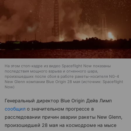
На этом стоп-кадре из видео Spaceflight Now показаны
последствия мощного взрыва и огненного шара,
произошедших после сбоя в работе ракеты-носителя NG-4
New Glenn компании Blue Origin 28 мая
источник:
Spaceflight
Now
Генеральный директор Blue Origin Дейв Лимп
сообщил
о значительном прогрессе в
расследовании причин аварии ракеты New Glenn,
произошедшей 28 мая на космодроме на мысе