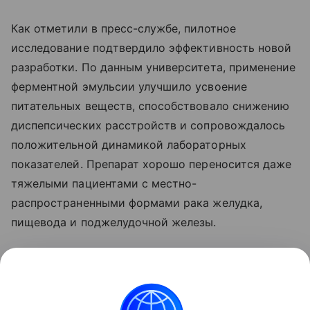
Как отметили в пресс-службе, пилотное
исследование подтвердило эффективность новой
разработки. По данным университета, применение
ферментной эмульсии улучшило усвоение
питательных веществ, способствовало снижению
диспепсических расстройств и сопровождалось
положительной динамикой лабораторных
показателей. Препарат хорошо переносится даже
тяжелыми пациентами с местно-
распространенными формами рака желудка,
пищевода и поджелудочной железы.
Проект реализуется при поддержке программы
«Приоритет-2030» национального проекта
«Молодежь и дети».