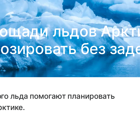
ощади льдов Аркт
озировать без за
го льда помогают планировать
рктике.