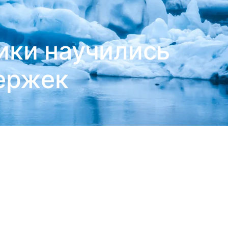
ики научились
держек