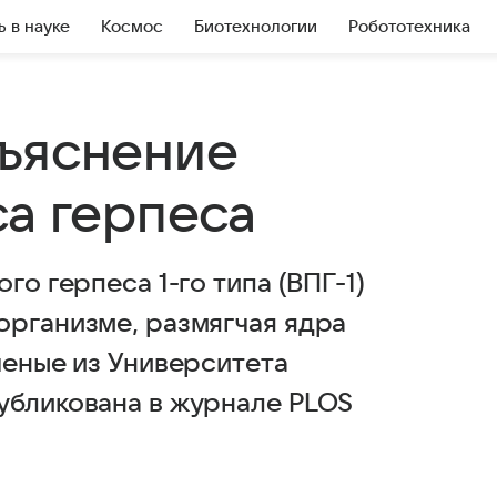
ь в науке
Космос
Биотехнологии
Робототехника
ъяснение
са герпеса
го герпеса 1-го типа (ВПГ-1)
организме, размягчая ядра
ченые из Университета
убликована в журнале PLOS