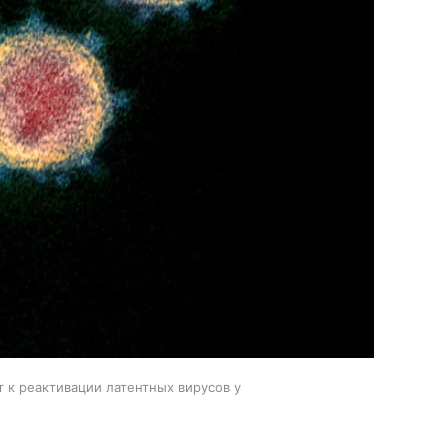
 к реактивации латентных вирусов у