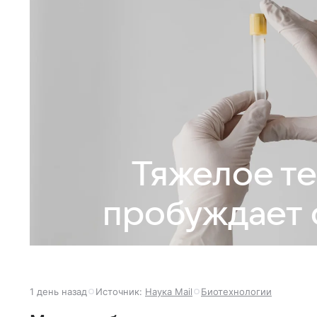
Тяжелое те
пробуждает 
1 день назад
Источник:
Наука Mail
Биотехнологии