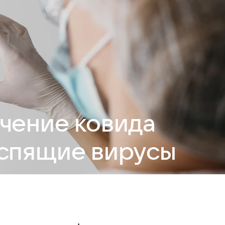
чение ковида
спящие вирусы