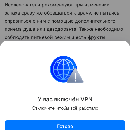
Исследователи рекомендуют при изменении
запаха сразу же обращаться к врачу, не пытаясь
справиться с ним с помощью дополнительного
приема душа или дезодоранта. Также необходимо
соблюдать питьевой режим и есть фрукты
и овощи, богатые клетчаткой.
Ранее Наука Mail
рассказывала
о том, что обычные
капли для носа оказались тормозом старения.
Здоровье
У вас включ
ён
V
P
N
Поделиться
Отключите, чтобы всё работало
Готово