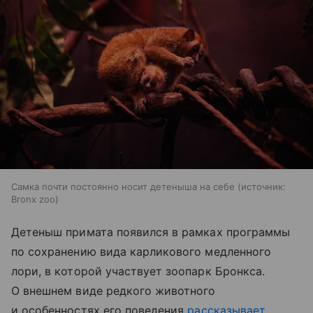
Самка почти постоянно носит детеныша на себе
источник:
Bronx zoo
Детеныш примата появился в рамках программы
по сохранению вида карликового медленного
лори, в которой участвует зоопарк Бронкса.
О внешнем виде редкого животного
и особенностях его поведения
рассказывает