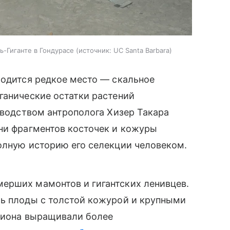
-Гиганте в Гондурасе
источник:
UC Santa Barbara
аходится редкое место —
скальное
ганические остатки растений
ководством антрополога Хизер Такара
ни фрагментов косточек и кожуры
олную историю его селекции человеком.
ерших мамонтов и гигантских ленивцев.
ть плоды с толстой кожурой и крупными
егиона выращивали более