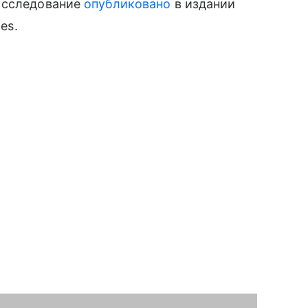
 Исследование
опубликовано
в издании
es.