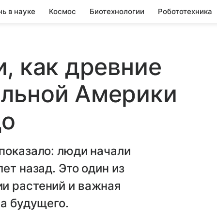
нь в науке
Космос
Биотехнологии
Робототехника
, как древние
льной Америки
до
показало: люди начали
ет назад. Это один из
и растений и важная
ва будущего.