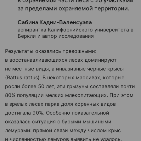
в охраняемой части леса с 20 участками
за пределами охраняемой территории.
Сабина Кадни-Валенсуэла
аспирантка Калифорнийского университета в
Беркли и автор исследования
Результаты оказались тревожными:
в восстанавливающихся лесах доминируют
не местные виды, а инвазивные черные крысы
(Rattus rattus). В некоторых массивах, которые
росли более 50 лет, эти грызуны составляли почти
80% популяции мелких млекопитающих. При этом
в зрелых лесах парка доля коренных видов
достигала 90%. Особенно показательной
оказалась ситуация с бурыми мышиными
лемурами: прямой связи между числом крыс
и численностью лемуров выявить не удалось,