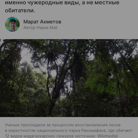
именно чужеродные виды, а не местные
обитатели.
Марат Ахметов
Автор Наука Mail
Ученые проследили за процессом восстановления лесов
в окрестностях национального парка Раномафана, где обитают
12 видов мадагаскарских лемуров
источник:
Wikimedia