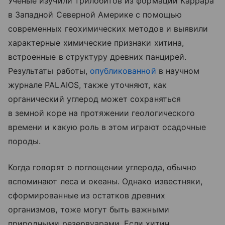
Ученые изучили трилобитов из формации Каррара
в Западной Северной Америке с помощью
современных геохимических методов и выявили
характерные химические признаки хитина,
встроенные в структуру древних панцирей.
Результаты работы,
опубликованной
в научном
журнале PALAIOS, также уточняют, как
органический углерод может сохраняться
в земной коре на протяжении геологического
времени и какую роль в этом играют осадочные
породы.
Когда говорят о поглощении углерода, обычно
вспоминают леса и океаны. Однако известняки,
сформированные из остатков древних
организмов, тоже могут быть важными
природными резервуарами. Если хитин