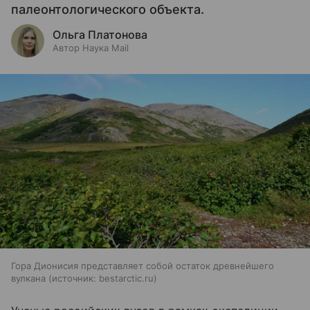
палеонтологического объекта.
Ольга Платонова
Автор Наука Mail
Гора Дионисия представляет собой остаток древнейшего
вулкана
источник:
bestarctic.ru