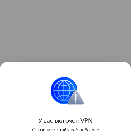
Ранее мы рассказывали, как в России
упростили
расчеты свойств горных пород.
Россия
Путешествие
У вас включ
ён
V
P
N
Поделиться
Отключите, чтобы всё работало