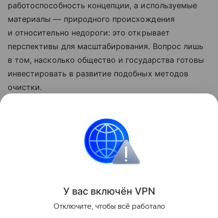
работоспособность концепции, а используемые
материалы — природного происхождения
и относительно недороги: это открывает
перспективы для масштабирования. Вопрос лишь
в том, насколько общество и государства готовы
инвестировать в развитие подобных методов
очистки.
Ранее Наука Mail
рассказывала
, что в тропиках
микропластик образуется в 16 раз быстрее, чем в
Арктике.
Экология
США
Водоросли
Микропласти
У вас включ
ён
V
P
N
Поделиться
Отключите, чтобы всё работало