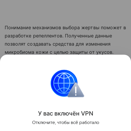
Понимание механизмов выбора жертвы поможет в
разработке репеллентов. Полученные данные
позволят создавать средства для изменения
микробиома кожи с целью защиты от укусов.
Ранее Наука Mail
рассказывала
, как комары и вши
способствовали развитию человечества.
Бактерии
Насекомые
У вас включ
ён
V
P
N
Поделиться
Отключите, чтобы всё работало