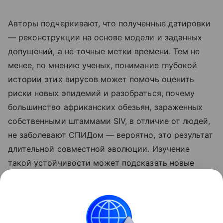
Авторы подчеркивают, что полученные датировки
— реконструкции на основе модели и заданных
допущений, а не точные метки времени. Тем не
менее, по мнению ученых, понимание глубокой
истории этих вирусов может помочь оценить
риски новых эпидемий и разобраться, почему
большинство африканских обезьян, зараженных
собственными штаммами SIV, в отличие от людей,
не заболевают СПИДом — вероятно, это результат
длительной совместной эволюции. Изучение
такой устойчивости может подсказать новые
подходы к лечению и профилактике ВИЧ.
Ранее Наука Mail
писала
, что раскрыто, когда
нейроны начинают делиться на типы.