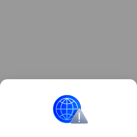
Ранее ученые рассказали, почему настоящие
инопланетяне почти наверняка
не будут похожи
на
людей.
Культура
НЛО
Инопланетяне