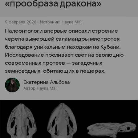
«прообраза дракона»
9 февраля 2026
Источник:
Наука Mail
Палеонтологи впервые описали строение
черепа вымершей саламандры миопротея
благодаря уникальным находкам на Кубани.
Исследование проливает свет на эволюцию
современных протеев — загадочных
земноводных, обитающих в пещерах.
Екатерина Альбова
Автор Наука Mail