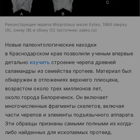
Реконструкция черепа Mioproteus wezei Estes, 1984 сверху
(A), снизу (B) и сбоку (C)
источник:
paleo.ru
Новые палеонтологические находки
в Краснодарском крае позволили ученым впервые
детально
изучить
строение черепа древней
саламандры из семейства протеев. Материал был
обнаружен в отложениях верхнего плиоцена,
возрастом около трех миллионов лет,
около города Белореченск. Он включает
многочисленные фрагменты скелетов, включая
части черепов и элементы подъязычного аппарата.
Эти образцы признаны самыми полными из когда-
либо найденных для ископаемых протеид.