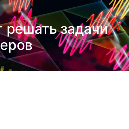
т решать задачи
теров