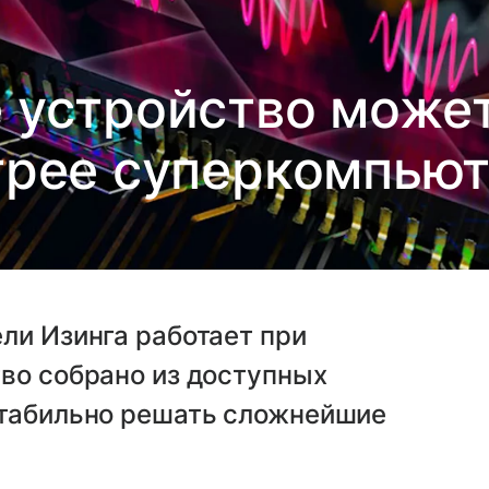
 устройство може
рее суперкомпью
ли Изинга работает при
во собрано из доступных
стабильно решать сложнейшие