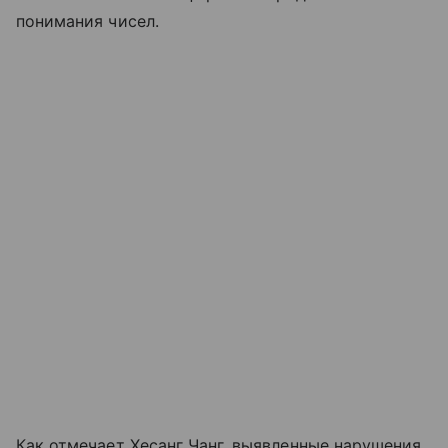
понимания чисел.
Как отмечает Хесанг Чанг, выявленные нарушения