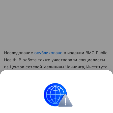
Исследование
опубликовано
в издании BMC Public
Health. В работе также участвовали специалисты
из Центра сетевой медицины Чаннинга, Института
рака Дана-Фарбер и Портлендского университета.
Ранее россиянам
объяснили
, почему огород
нельзя поливать в самые жаркие часы.
Природа
Огород
Диабет