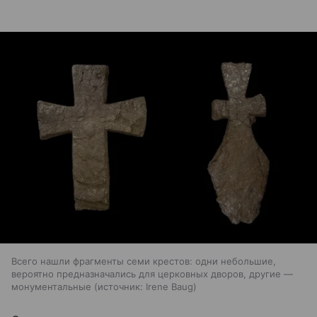
Всего нашли фрагменты семи крестов: одни небольшие,
вероятно предназначались для церковных дворов, другие —
монументальные
источник:
Irene Baug