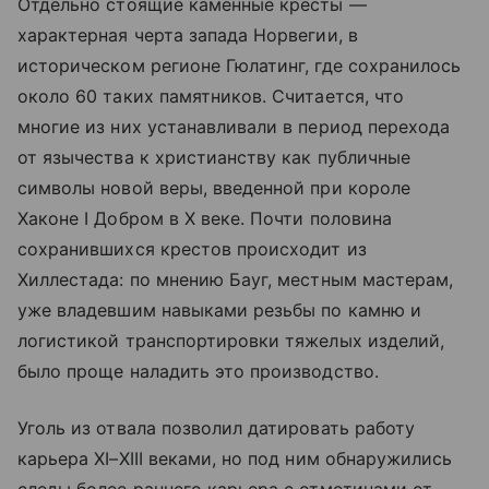
Отдельно стоящие каменные кресты —
характерная черта запада Норвегии, в
историческом регионе Гюлатинг, где сохранилось
около 60 таких памятников. Считается, что
многие из них устанавливали в период перехода
от язычества к христианству как публичные
символы новой веры, введенной при короле
Хаконе I Добром в X веке. Почти половина
сохранившихся крестов происходит из
Хиллестада: по мнению Бауг, местным мастерам,
уже владевшим навыками резьбы по камню и
логистикой транспортировки тяжелых изделий,
было проще наладить это производство.
Уголь из отвала позволил датировать работу
карьера XI–XIII веками, но под ним обнаружились
следы более раннего карьера с отметинами от