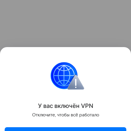
Ранее Наука Mail
писала
, что археологи
исследовали, откуда пришла мурома.
История
Археология
Культура
Европа
У вас включ
ён
V
P
N
Поделиться
Отключите, чтобы всё работало