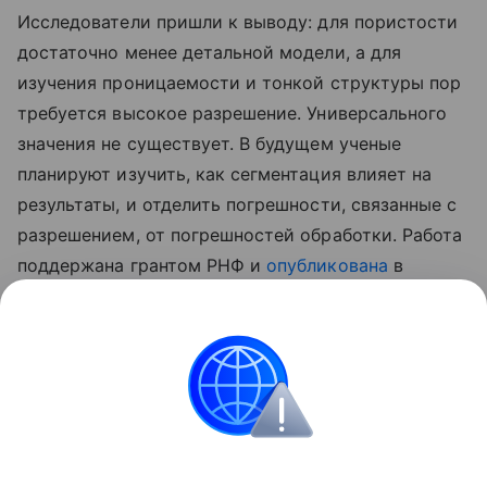
Исследователи пришли к выводу: для пористости
достаточно менее детальной модели, а для
изучения проницаемости и тонкой структуры пор
требуется высокое разрешение. Универсального
значения не существует. В будущем ученые
планируют изучить, как сегментация влияет на
результаты, и отделить погрешности, связанные с
разрешением, от погрешностей обработки. Работа
поддержана грантом РНФ и
опубликована
в
Advances in Water Resources.
Ранее Наука Mail
писала
о том, зачем ученые
переводят горные породы в виртуальный мир.
Геология