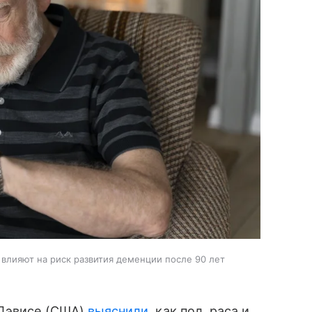
 влияют на риск развития деменции после 90 лет
 Дэвисе (США)
выяснили
, как пол, раса и