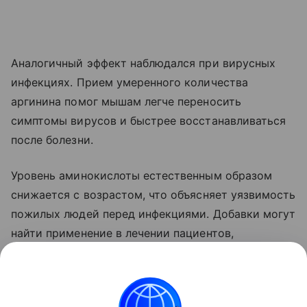
Аналогичный эффект наблюдался при вирусных
инфекциях. Прием умеренного количества
аргинина помог мышам легче переносить
симптомы вирусов и быстрее восстанавливаться
после болезни.
Уровень аминокислоты естественным образом
снижается с возрастом, что объясняет уязвимость
пожилых людей перед инфекциями. Добавки могут
найти применение в лечении пациентов,
проходящих иммунотерапию.
Ранее Наука Mail рассказывала, что у бактерий