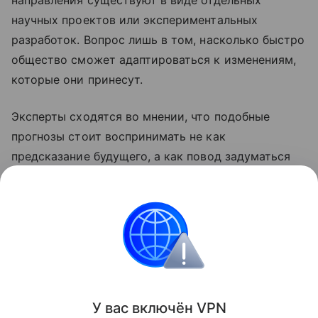
направления существуют в виде отдельных
научных проектов или экспериментальных
разработок. Вопрос лишь в том, насколько быстро
общество сможет адаптироваться к изменениям,
которые они принесут.
Эксперты сходятся во мнении, что подобные
прогнозы стоит воспринимать не как
предсказание будущего, а как повод задуматься
о том, как и зачем технологии уже сегодня
меняют жизнь людей и какие этические вопросы
ещё предстоит решить.
Марс
Поделиться
У вас включ
ён
V
P
N