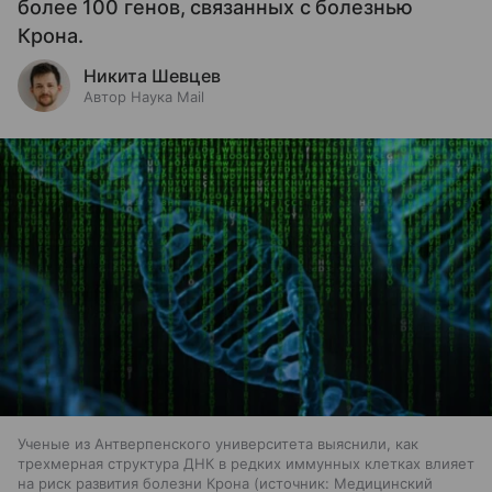
более 100 генов, связанных с болезнью
Крона.
Никита Шевцев
Автор Наука Mail
Ученые из Антверпенского университета выяснили, как
трехмерная структура ДНК в редких иммунных клетках влияет
на риск развития болезни Крона
источник:
Медицинский