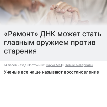
«Ремонт» ДНК может стать
главным оружием против
старения
14 часов назад
Источник:
Наука Mail
Новые материалы
Ученые все чаще называют восстановление
ДНК одним из самых перспективных
Выберите комментарий
Выберите комментарий
Выберите комментарий
способов замедлить старение. Исследования
китов, голых землекопов и других
долгожителей уже помогли обнаружить
Информация полезная и актуальная
Информация полезная и актуальная
Информация полезная и актуальная
несколько потенциальных мишеней для