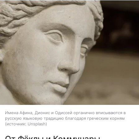
Имена Афина, Дионис и Одиссей органично вписываются в
русскую языковую традицию благодаря греческим корням
источник:
Unsplash
От Фёклы и Коммунары