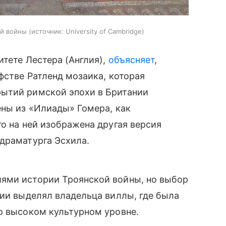
ой войны
источник:
University of Cambridge
итете Лестера (Англия),
объясняет
,
фстве Ратленд мозаика, которая
ытий римской эпохи в Британии
ены из «Илиады» Гомера, как
го на ней изображена другая версия
драматурга Эсхила.
ями истории Троянской войны, но выбор
ции выделял владельца виллы, где была
о высоком культурном уровне.