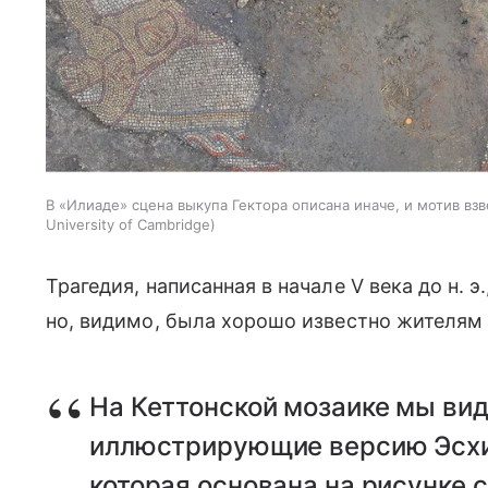
В «Илиаде» сцена выкупа Гектора описана иначе, и мотив взв
University of Cambridge
Трагедия, написанная в начале V века до н. 
но, видимо, была хорошо известно жителям 
На Кеттонской мозаике мы вид
иллюстрирующие версию Эсхил
которая основана на рисунке с