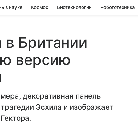
нь в науке
Космос
Биотехнологии
Робототехника
 в Британии
ую версию
ы
омера, декоративная панель
 трагедии Эсхила и изображает
 Гектора.