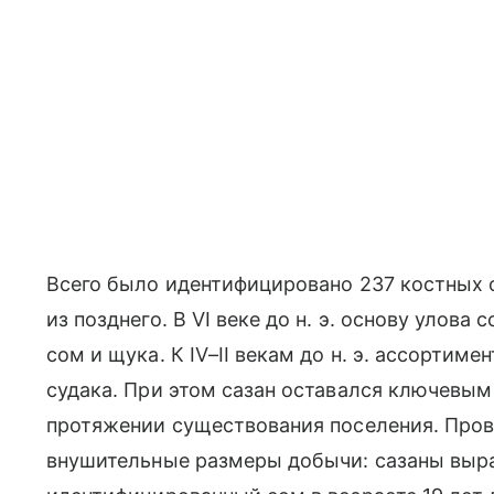
Всего было идентифицировано 237 костных ф
из позднего. В VI веке до н. э. основу улова 
сом и щука. К IV–II векам до н. э. ассортиме
судака. При этом сазан оставался ключевы
протяжении существования поселения. Пров
внушительные размеры добычи: сазаны выра