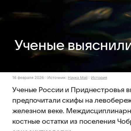
Ученые выяснили
16 февраля 2026
Источник:
Наука Mail
История
Ученые России и Приднестровья в
предпочитали скифы на левобере
железном веке. Междисциплинарн
костные остатки из поселения Чо