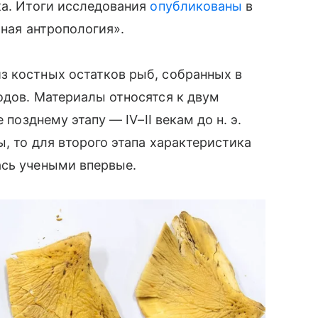
ка. Итоги исследования
опубликованы
в
рная антропология».
з костных остатков рыб, собранных в
одов. Материалы относятся к двум
 позднему этапу — IV–II векам до н. э.
, то для второго этапа характеристика
ась учеными впервые.