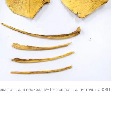
 до н. э. и периода IV–II веков до н. э.
источник:
ФИЦ