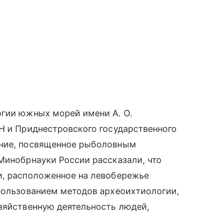
огии южных морей имени А. О.
Н и Приднестровского государственного
ание, посвященное рыболовным
Минобрнауки России рассказали, что
и, расположенное на левобережье
спользованием методов археоихтиологии,
зяйственную деятельность людей,