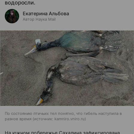
водоросли.
Екатерина Альбова
Автор Наука Mail
По состоянию птичьих тел понятно, что гибель наступила в
разное время
источник:
kamniro.vniro.ru
На южном побережье Сахалина зафиксирована