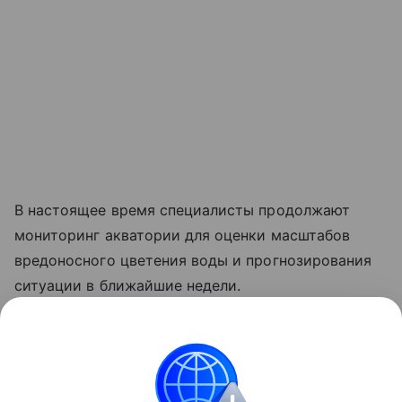
В настоящее время специалисты продолжают
мониторинг акватории для оценки масштабов
вредоносного цветения воды и прогнозирования
ситуации в ближайшие недели.
Ранее Наука Mail
рассказывала
, что популяцию
дикой птицы удалось спасти от угрозы
исчезновения.