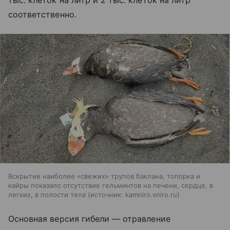
соответственно.
Вскрытие наиболее «свежих» трупов баклана, топорка и
кайры показало отсутствие гельминтов на печени, сердце, в
легких, в полости тела
источник:
kamniro.vniro.ru
Основная версия гибели — отравление