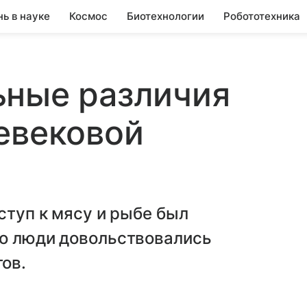
нь в науке
Космос
Биотехнологии
Робототехника
ьные различия
евековой
ступ к мясу и рыбе был
го люди довольствовались
ов.