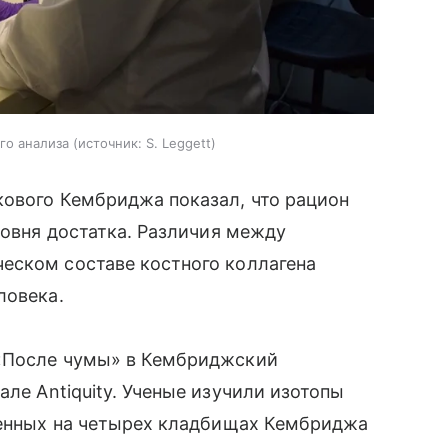
го анализа
источник:
S. Leggett
кового Кембриджа показал, что рацион
ровня достатка. Различия между
еском составе костного коллагена
ловека.
 «После чумы» в Кембриджский
ле Antiquity. Ученые изучили изотопы
оненных на четырех кладбищах Кембриджа