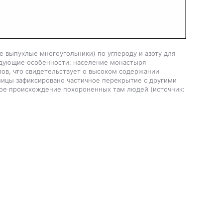
 выпуклые многоугольники) по углероду и азоту для
едующие особенности: население монастыря
пов, что свидетельствует о высоком содержании
ьницы зафиксировано частичное перекрытие с другими
ьное происхождение похороненных там людей
источник: