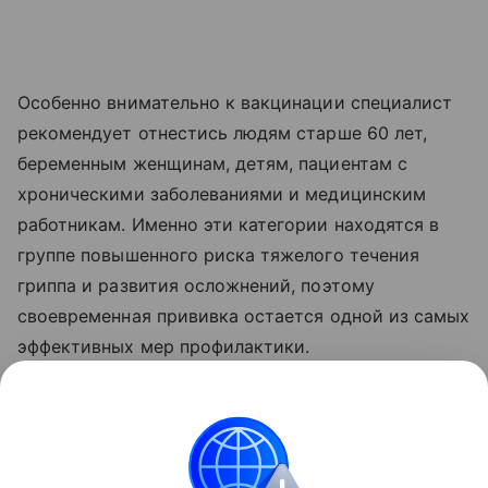
Особенно внимательно к вакцинации специалист
рекомендует отнестись людям старше 60 лет,
беременным женщинам, детям, пациентам с
хроническими заболеваниями и медицинским
работникам. Именно эти категории находятся в
группе повышенного риска тяжелого течения
гриппа и развития осложнений, поэтому
своевременная прививка остается одной из самых
эффективных мер профилактики.
Ранее врач-терапевт Александра Куденко
назвала
симптомы
, которые после 50 лет нельзя
игнорировать.