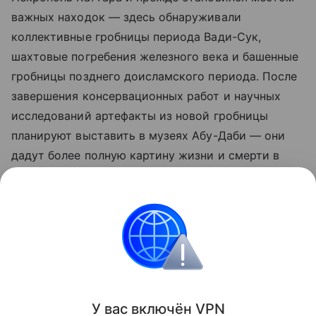
важных находок — здесь обнаруживали
коллективные гробницы периода Вади-Сук,
шахтовые погребения железного века и башенные
гробницы позднего доисламского периода. После
завершения консервационных работ и научных
исследований артефакты из новой гробницы
планируют выставить в музеях Абу-Даби — они
дадут более полную картину жизни и смерти в
ОАЭ более 3000 лет назад.
Ранее Наука Mail
сообщала
о находке
древнейшего пресноводного червя.
История
Археология
У вас включ
ён
V
P
N