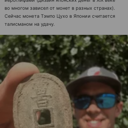
иероглифами (дизайн японских денег в XIX веке
во многом зависел от монет в разных странах).
Сейчас монета Тэмпо Цухо в Японии считается
талисманом на удачу.