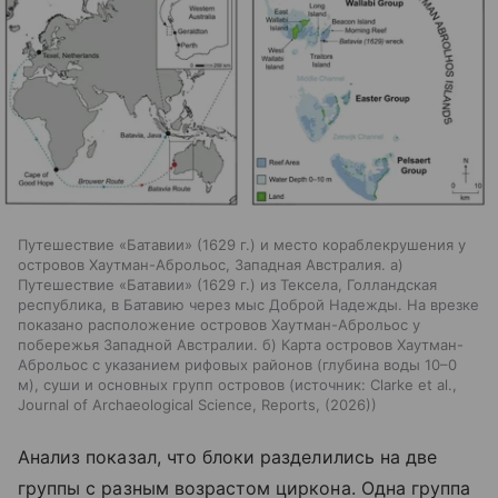
Путешествие «Батавии» (1629 г.) и место кораблекрушения у
островов Хаутман-Аброльос, Западная Австралия. а)
Путешествие «Батавии» (1629 г.) из Тексела, Голландская
республика, в Батавию через мыс Доброй Надежды. На врезке
показано расположение островов Хаутман-Аброльос у
побережья Западной Австралии. б) Карта островов Хаутман-
Аброльос с указанием рифовых районов (глубина воды 10–0
м), суши и основных групп островов
источник:
Clarke et al.,
Journal of Archaeological Science, Reports, (2026)
Анализ показал, что блоки разделились на две
группы с разным возрастом циркона. Одна группа