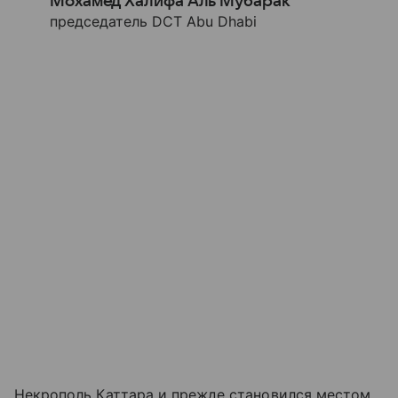
Мохамед Халифа Аль Мубарак
председатель DCT Abu Dhabi
Некрополь Каттара и прежде становился местом