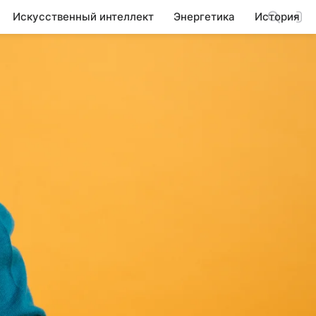
Искусственный интеллект
Энергетика
История