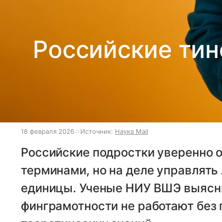
Российские ти
18 февраля 2026
Источник:
Наука Mail
Российские подростки уверенно
терминами, но на деле управлят
единицы. Ученые НИУ ВШЭ выясн
финграмотности не работают без 