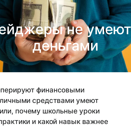
нейджеры не умеют
деньгами
 оперируют финансовыми
ь личными средствами умеют
или, почему школьные уроки
практики и какой навык важнее