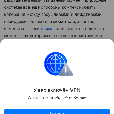
разрушительными. На данный момент природные
системы все еще способны компенсировать
колебания между засушливыми и дождливыми
периодами, однако все может кардинально
измениться, если
климат
достигнет переломного
момента, за которым естественные механизмы
саморегуляции окончательно выйдут из строя.
Ранее Наука Mail
рассказывала
о том, как Эль-
Ниньо может изменить погоду в России.
Россия
Засуха
Климат
У вас включ
ён
V
P
N
Поделиться
Отключите, чтобы всё работало
Готово