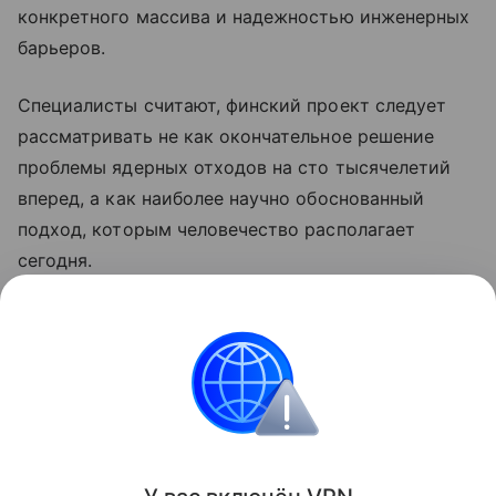
конкретного массива и надежностью инженерных
барьеров.
Специалисты считают, финский проект следует
рассматривать не как окончательное решение
проблемы ядерных отходов на сто тысячелетий
вперед, а как наиболее научно обоснованный
подход, которым человечество располагает
сегодня.
Ранее мы рассказывали, как радиохимики
проводят
мониторинг радиоактивного
загрязнения Курил от «Фукусимы».
Атом
Европа
Эксклюзив