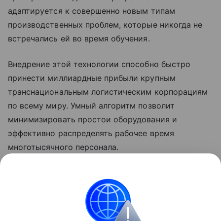
адаптируется к совершенно новым типам
производственных проблем, которые никогда не
встречались ей во время обучения.
Внедрение этой технологии способно быстро
принести миллиардные прибыли крупным
транснациональным логистическим корпорациям
по всему миру. Умный алгоритм позволит
минимизировать простои оборудования и
эффективно распределять рабочее время
многотысячного персонала.
Ранее Наука Mail рассказывала, что ученые
решили
задачу с
астероидами
, которая поможет
улучшить логистику транспорта.