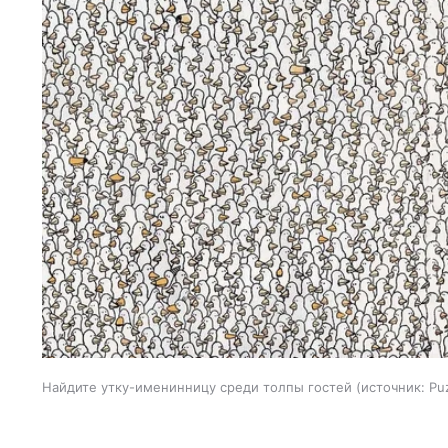
Найдите утку-именинницу среди толпы гостей
источник:
Pu