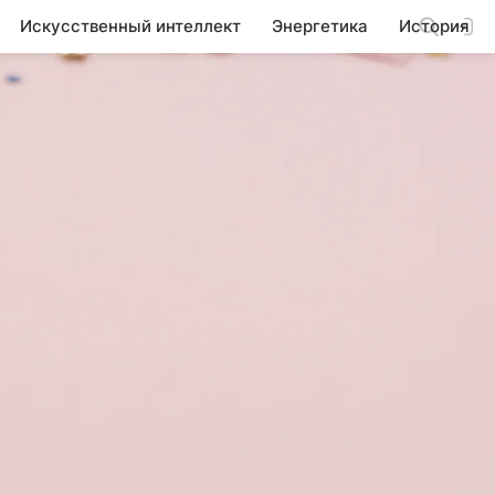
Искусственный интеллект
Энергетика
История