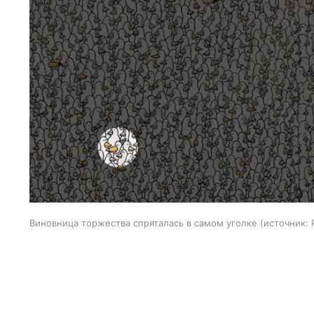
Виновница торжества спряталась в самом уголке
источник: