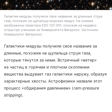
Галактик-медузы получили свое название за длинные струи
газа, похожие на щупальца морских медуз. На снимке
изображена галактика ESO 137-001, похожая на недавно
открытую учеными из Университета Ватерлоо.
источник:
Университет Ватерлоо
Галактики-медузы получили свое название за
длинные, похожие на щупальца струи газа,
которые тянутся за ними. Встречный «ветер»
из частиц в горячем и плотном скоплении
вещества выдувает газ галактики наружу, образуя
характерные хвосты. Астрофизики назвали этот
процесс «обдирания давлением» (
ram-pressure
stripping
).