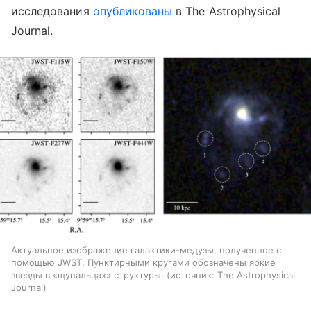
исследования
опубликованы
в The Astrophysical
Journal.
Актуальное изображение галактики-медузы, полученное с
помощью JWST. Пунктирными кругами обозначены яркие
звезды в «щупальцах» структуры.
источник:
The Astrophysical
Journal