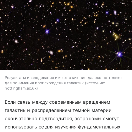
Результаты исследования имеют значение далеко не только
для понимания происхождения галактик
источник:
nottingham.ac.uk
Если связь между современным вращением
галактик и распределением темной материи
окончательно подтвердится, астрономы смогут
использовать ее для изучения фундаментальных