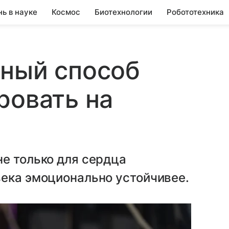
нь в науке
Космос
Биотехнологии
Робототехника
дный способ
ровать на
е только для сердца
века эмоционально устойчивее.