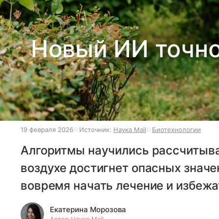
Новый ИИ точно
19 февраля 2026
Источник:
Наука Mail
Биотехнологии
Алгоритмы научились рассчитыват
воздухе достигнет опасных значе
вовремя начать лечение и избеж
Екатерина Морозова