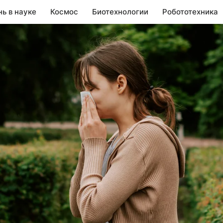
нь в науке
Космос
Биотехнологии
Робототехника