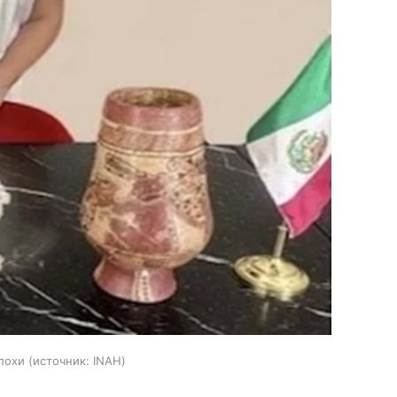
похи
источник:
INAH