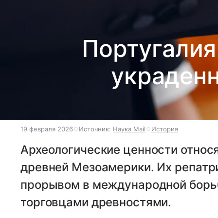
Португалия
украден
19 февраля 2026
Источник:
Наука Mail
История
Археологические ценности относ
древней Мезоамерики. Их репатр
прорывом в международной борьб
торговцами древностями.