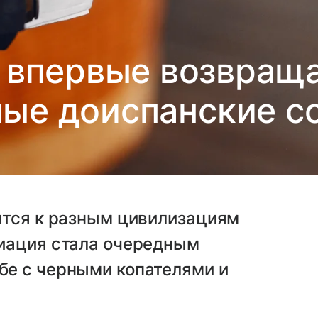
 впервые возвращ
ные доиспанские с
ятся к разным цивилизациям
иация стала очередным
е с черными копателями и