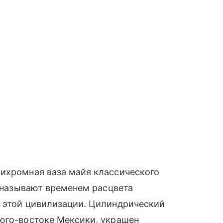
лихромная ваза майя классического
о называют временем расцвета
а этой цивилизации. Цилиндрический
 юго-востоке Мексики, украшен