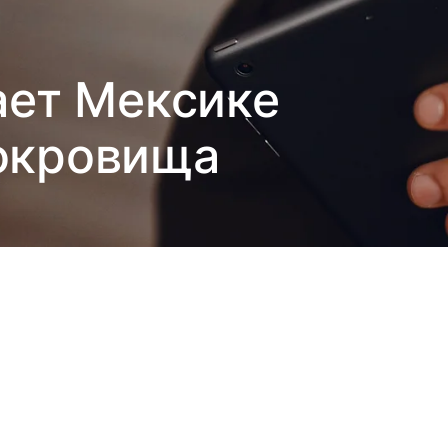
ает Мексике
окровища