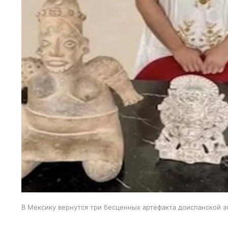
В Мексику вернутся три бесценных артефакта доиспанской э