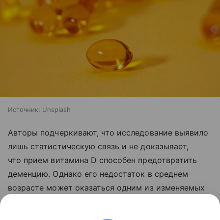
Источник:
Unsplash
Авторы подчеркивают, что исследование выявило
лишь статистическую связь и не доказывает,
что прием витамина D способен предотвратить
деменцию. Однако его недостаток в среднем
возрасте может оказаться одним из изменяемых
факторов риска ранних нейродегенеративных
изменений, что предстоит проверить